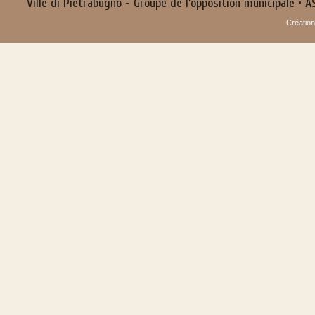
Ville di Pietrabugno - Groupe de l'opposition municipale
• AS
Créatio